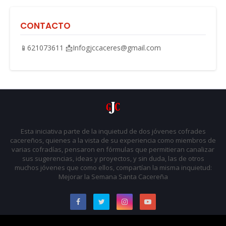
CONTACTO
📱621073611 📩Infogjccaceres@gmail.com
Esta iniciativa parte de la inquietud de dos jóvenes cofrades
cacereños, quienes a la vista de su experiencia como miembros de
varias cofradías, pensaron en fórmulas que permitieran canalizar
sus sugerencias, ideas y proyectos, y sin duda, las de otros
muchos jóvenes que como ellos, compartían la misma inquietud:
Mejorar la Semana Santa Cacereña